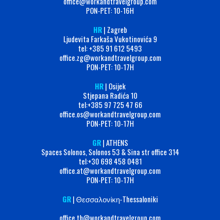
office@workandtravelgroup.com
PON-PET: 10-16H
HR
| Zagreb
Ljudevita Farkaša Vukotinovića 9
tel: +385 91 612 5493
office.zg@workandtravelgroup.com
PON-PET: 10-17H
HR
| Osijek
Stjepana Radića 10
tel:+385 97 725 47 66
office.os@workandtravelgroup.com
PON-PET: 10-17H
GR
| ATHENS
Spaces Solonos, Solonos 53 & Sina str office 314
tel:+30 698 458 0481
office.at@workandtravelgroup.com
PON-PET: 10-17H
GR
| Θεσσαλονίκη-Thessaloniki
office.th@workandtravelgroup.com