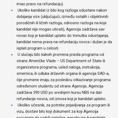
imao pravo na refundaciju).
Ukoliko kandidat iz bilo kog razloga odustane nakon
dobijanja vize (uključujući, između ostalih i objektivnih
porodičnih ili ličnih razloga, odnosno razloga na koje
kandidat nije mogao uticati), Agencija zadržava sav
novac koji je kandidat uplatio do trenutka odustajanja,
kandidat nema prava na refundaciju novca i dužan je da
isplati program u celosti.
U slučaju bilo kakvih promena pravila programa od
strane Američke Vlade – US Department of State ili
organizatora programa, usled naloga, instrukcija,
smernica, ili odluka državnih organa ili agencija SAD-a,
čije promene imaju za posledicu otkazivanje programa
određenom studentu od strane Agencije, Agencija
zadržava 390 USD po srednjem kursu NBS na dan
refundacije novca, od iznosa koji je kandidat uplatio.
Ukoliko učesnik, za potrebe prijavljvanja za program ili
vizu, dostavi bilo koji dokument za koji Agencija
posumnja da sadrži netačne, nepotpune ili neistinite