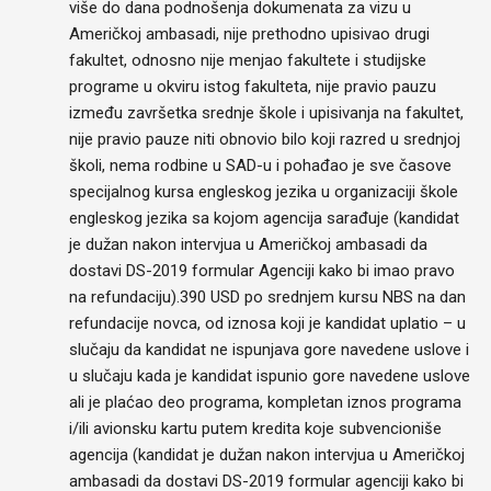
više do dana podnošenja dokumenata za vizu u
Američkoj ambasadi, nije prethodno upisivao drugi
fakultet, odnosno nije menjao fakultete i studijske
programe u okviru istog fakulteta, nije pravio pauzu
između završetka srednje škole i upisivanja na fakultet,
nije pravio pauze niti obnovio bilo koji razred u srednjoj
školi, nema rodbine u SAD-u i pohađao je sve časove
specijalnog kursa engleskog jezika u organizaciji škole
engleskog jezika sa kojom agencija sarađuje (kandidat
je dužan nakon intervjua u Američkoj ambasadi da
dostavi DS-2019 formular Agenciji kako bi imao pravo
na refundaciju).390 USD po srednjem kursu NBS na dan
refundacije novca, od iznosa koji je kandidat uplatio – u
slučaju da kandidat ne ispunjava gore navedene uslove i
u slučaju kada je kandidat ispunio gore navedene uslove
ali je plaćao deo programa, kompletan iznos programa
i/ili avionsku kartu putem kredita koje subvencioniše
agencija (kandidat je dužan nakon intervjua u Američkoj
ambasadi da dostavi DS-2019 formular agenciji kako bi