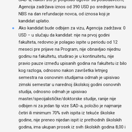
Agencija zadržava iznos od 390 USD po srednjem kursu
NBS na dan refundacije novca, od iznosa koji je
kandidat uplatio.
Ako kandidat bude odbijen za vizu, Agencija zadržava: 0
USD – u slučaju da kandidat: nije na prvoj godini
fakulteta, redovno je polagao ispite u periodu od 12
meseci pre prijave na Program, nije obnavljao nijednu
godinu na fakultetu, studirao je u kontinuitetu, nije
pravio pauze između upisanih godina na fakultetu iz bilo
kog razloga, odnosno nakon završetka letnjeg
semestra na osnovnim studijama odmah je upisivao
zimski semestar u narednoj školskoj godini osnovnih
studija, odnosno odmah je upisivao
master/specijalističke/doktorske studije, ranije nije
odbijen ni za jedan tip vize SAD-a, položio je najmanje
četiri ili minimum 70% svih ispita iz tekuće školske
godine, nije preneo nijedan ispit iz prethodnih školskih
godina, ima ukupan prosek iz svih školskih godina 8,00 i