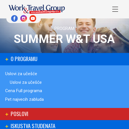
PROGRAM
SUMMER W&T USA
O PROGRAMU
Uslovi za učešće
Uslovi za učešće
Cena Full programa
Pet najvecih zabluda
POSLOVI
ISKUSTVA STUDENATA