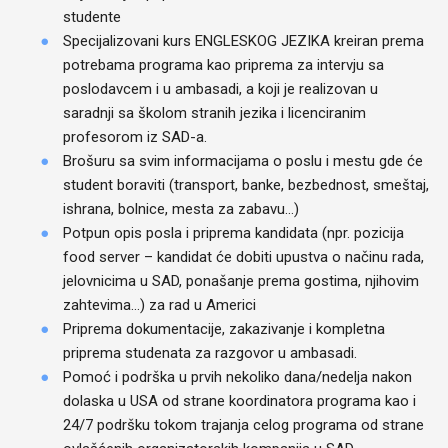
studente
Specijalizovani kurs ENGLESKOG JEZIKA kreiran prema
potrebama programa kao priprema za intervju sa
poslodavcem i u ambasadi, a koji je realizovan u
saradnji sa školom stranih jezika i licenciranim
profesorom iz SAD-a.
Brošuru sa svim informacijama o poslu i mestu gde će
student boraviti (transport, banke, bezbednost, smeštaj,
ishrana, bolnice, mesta za zabavu…)
Potpun opis posla i priprema kandidata (npr. pozicija
food server – kandidat će dobiti upustva o načinu rada,
jelovnicima u SAD, ponašanje prema gostima, njihovim
zahtevima…) za rad u Americi
Priprema dokumentacije, zakazivanje i kompletna
priprema studenata za razgovor u ambasadi.
Pomoć i podrška u prvih nekoliko dana/nedelja nakon
dolaska u USA od strane koordinatora programa kao i
24/7 podršku tokom trajanja celog programa od strane