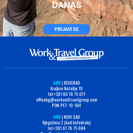
DANAS
PRIJAVI SE
SRB
| BEOGRAD
Kraljice Natalije 19
tel:+381 60 76 75 011
officebg@workandtravelgroup.com
PON-PET: 10-16H
SRB
| NOVI SAD
Njegoševa 2 (kod katedrale)
tel:+381 61 76 75 684