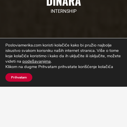
DINARA
INTERNSHIP
Posloviamerika.com koristi kolačiće kako bi pružio najbolje
iskustvo svakom korisniku naših internet stranica.
Više o tome
koje kolačiće koristimo i kako da ih uključite ili isključite, možete
videti na
podešavanjima
.
Klikom na dugme Prihvatam prihvatate korišćenje kolačića
Prihvatam
O PROGRAMU
PLATITE PROGRAM 0 DINARA
Platite program 0 dinara