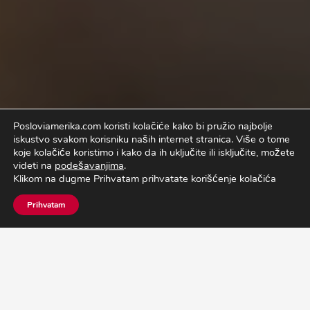
Posloviamerika.com koristi kolačiće kako bi pružio najbolje
iskustvo svakom korisniku naših internet stranica.
Više o tome
koje kolačiće koristimo i kako da ih uključite ili isključite, možete
videti na
podešavanjima
.
Klikom na dugme Prihvatam prihvatate korišćenje kolačića
Prihvatam
O PROGRAMU
POSLOVI
ISKUSTVA STUDENATA