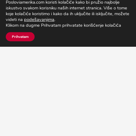
Posloviamerika.com koristi kolačiće kako bi pružio najbolje
iskustvo svakom korisniku naših internet stranica.
Više o tome
H2B PROGRAM USA
koje kolačiće koristimo i kako da ih uključite ili isključite, možete
videti na
podešavanjima
.
Klikom na dugme Prihvatam prihvatate korišćenje kolačića
Prihvatam
SAZNAJ VIŠE
KONTAKT
SUMMER CAMP
je program za instruktore u dečjim
kampovima, namenjen osobama
od 18-30 godina.