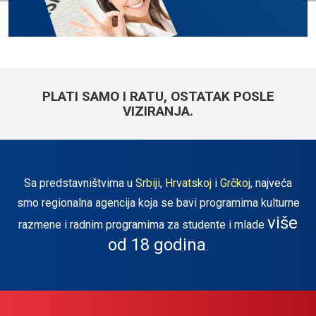
PLATI SAMO I RATU, OSTATAK POSLE
VIZIRANJA.
Sa predstavništvima u
Srbiji
,
Hrvatskoj
i
Grčkoj
, najveća
smo regionalna agencija koja se bavi programima kulturne
više
razmene i radnim programima za studente i mlade
od 18 godina
.