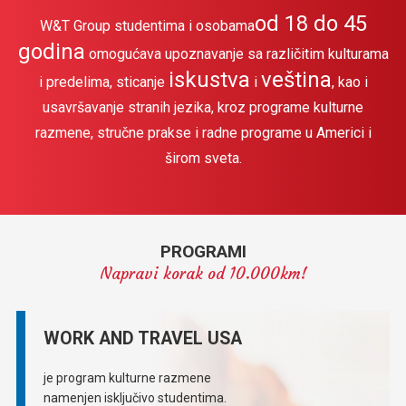
od 18 do 45
W&T Group studentima i osobama
godina
omogućava upoznavanje sa različitim kulturama
iskustva
veština
i predelima, sticanje
i
, kao i
usavršavanje stranih jezika, kroz programe kulturne
razmene, stručne prakse i radne programe u Americi i
širom sveta.
PROGRAMI
Napravi korak od 10.000km!
WORK AND TRAVEL USA
je program kulturne razmene
namenjen isključivo studentima.